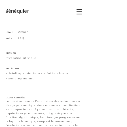
Sénéquier
Citroën
Client
2015
Date
Project Name
Mission
Installation artistique
Matériaux
Stéréolitographie résine SLA finition chrome
Assemblage manuel
I LOVE CITROËN
Le projet est issu de l’exploration des techniques de
design paramétrique. Pièce unique, « I love Citroën »
est composée de 1 284 chevrons tous différents,
imprimés en 3D et chromés, qui guidés par une
fonction algorithmique, font émerger progressivement
le logo de la marque, évoquant le mouvement,
l’évolution de l’entreprise. Toutes les finitions de la