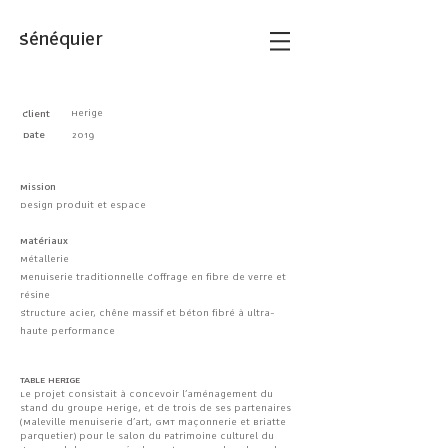
Sénéquier
Herige
Client
Date
2019
Project Name
Mission
Design produit et espace
Matériaux
Métallerie
Menuiserie traditionnelle Coffrage en fibre de verre et
résine
Structure acier, chêne massif et béton fibré à ultra-
haute performance
TABLE HERIGE
Le projet consistait à concevoir l’aménagement du
stand du groupe Herige, et de trois de ses partenaires
(Maleville menuiserie d’art, GMT maçonnerie et Briatte
parquetier) pour le salon du Patrimoine culturel du